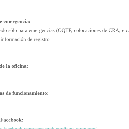
de emergencia:
sado sólo para emergencias (OQTF, colocaciones de CRA, etc
 información de registro
de la oficina:
as de funcionamiento:
 Facebook:
w.facebook.com/caen.mob.etudiants.etrangers/