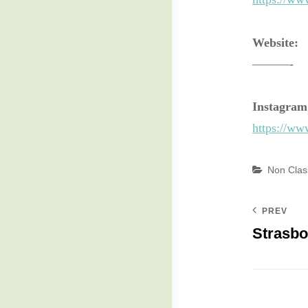
Website:
———-
Instagram
https://ww
Categories
Non Clas
PREV
Strasb