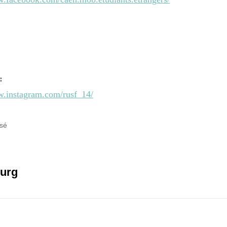
:
w.instagram.com/rusf_14/
sé
ourg