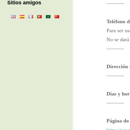
Sitios amigos
———-
Teléfono 
Para ser u
No se dará
———-
Dirección 
———-
Días y hor
———-
Página do
https://ww