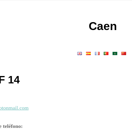
Caen
gation
F 14
otonmail.com
 teléfono: