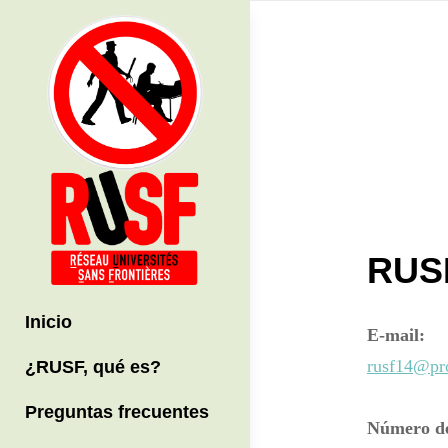
Skip
to
content
Post
navi
RUS
Inicio
E-mail:
rusf14@pr
¿RUSF, qué es?
Preguntas frecuentes
Número de