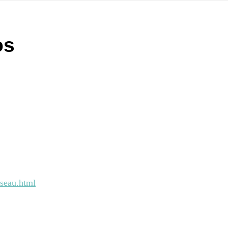
os
rseau.html