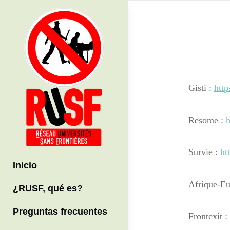
Skip
to
content
Gisti :
htt
Resome :
h
Survie :
ht
Inicio
Afrique-Eu
¿RUSF, qué es?
Preguntas frecuentes
Frontexit :