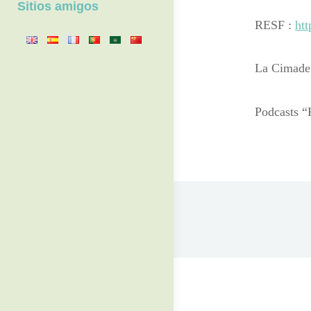
Sitios amigos
RESF :
htt
La Cimade
Podcasts “