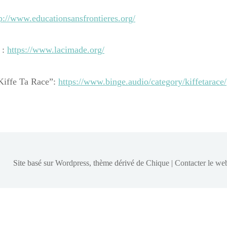
p://www.educationsansfrontieres.org/
 :
https://www.lacimade.org/
Kiffe Ta Race”:
https://www.binge.audio/category/kiffetarace/
Site basé sur
Wordpress
, thème dérivé de
Chique
|
Contacter le we