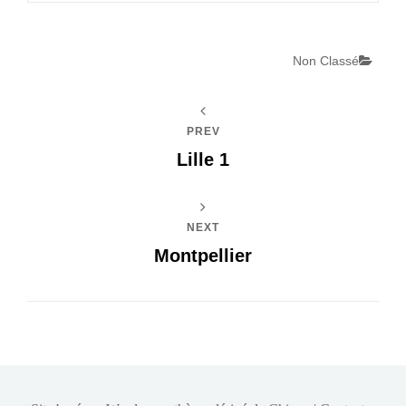
Non Classé
Categories
PREV
Lille 1
NEXT
Montpellier